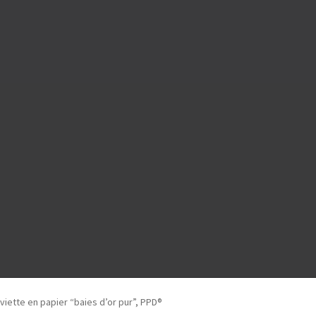
viette en papier “baies d’or pur”, PPD®