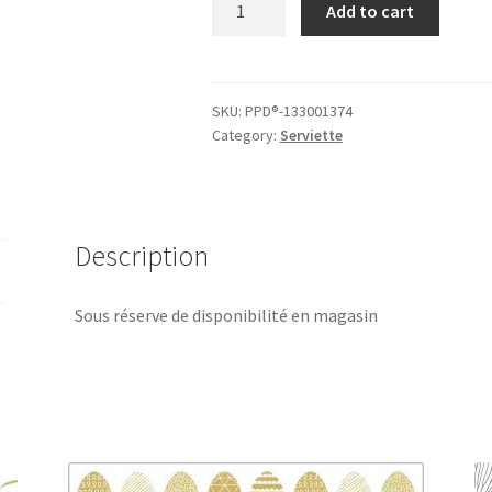
Add to cart
en
papier
"baies
d'or
SKU:
PPD®-133001374
Category:
Serviette
pur",
PPD®
quantity
Description
Sous réserve de disponibilité en magasin