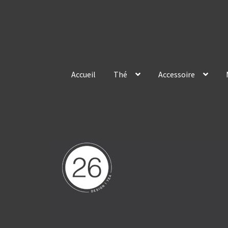
Skip
Skip
to
to
navigation
content
Accueil
Thé
Accessoire