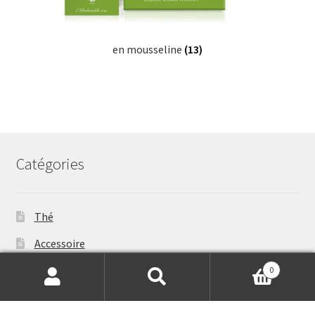
en mousseline
(13)
Catégories
Thé
Accessoire
Mobilier
0
Search
Search
for: