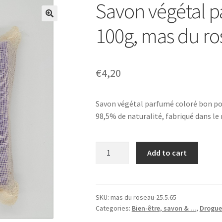
Savon végétal pa
100g, mas du r
€
4,20
Savon végétal parfumé coloré bon pou
98,5% de naturalité, fabriqué dans le
Savon
Add to cart
végétal
parfumé,
Violette,
100g,
SKU:
mas du roseau-25.5.65
Categories:
Bien-être, savon & ...
,
Drogue
mas
du