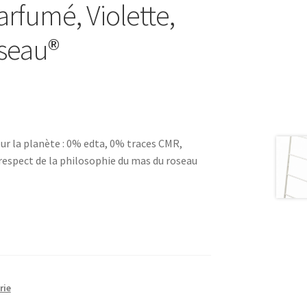
rfumé, Violette,
oseau®
r la planète : 0% edta, 0% traces CMR,
 respect de la philosophie du mas du roseau
rie