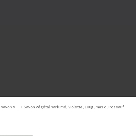
 savon & ...
Savon végétal parfumé, Violette, 100g, mas du roseau®