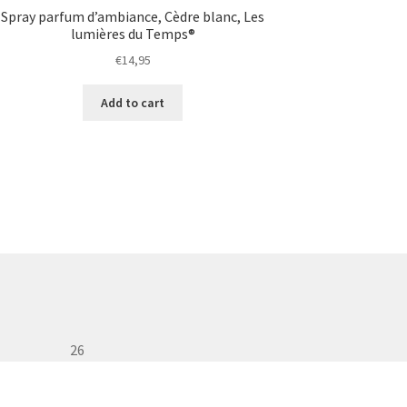
Spray parfum d’ambiance, Cèdre blanc, Les
lumières du Temps®
€
14,95
Add to cart
26
Rue de France, 26
7800 Ath