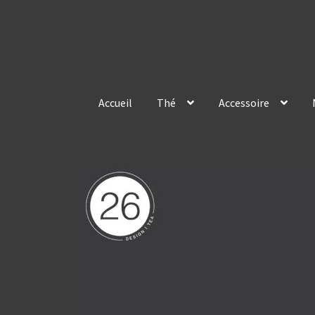
Skip
Skip
to
to
navigation
content
Accueil
Thé
Accessoire