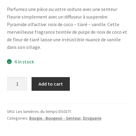
Parfumez une pièce ou votre voiture avec une senteur
fleurie simplement avec un diffuseur à suspendre.
Pyramide olfactive: noix de coco – tiaré – vanille. Cette
merveilleuse fragrance teintée de pulpe de noix de coco et
de fleur de tiaré laisse une irrésistible nuance de vanille
dans son sillage.
4 in stock
Diffuseur
Add to cart
à
suspendre,
fleur
de
SKU:
Les lumières du temps-DS01TI
Categories:
Bougie - Bougeoir - Senteur
,
Droguerie
Tiaré,
Les
lumières