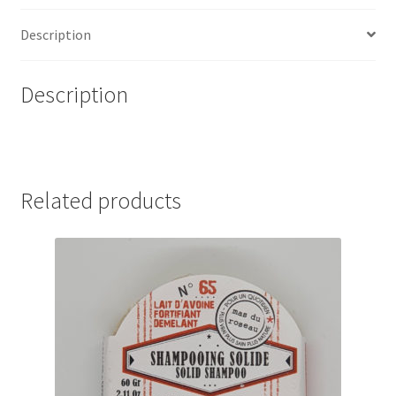
du
Description
Temps®
quantity
Description
Related products