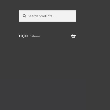
Search
Search
for:
€
0,00
0 items