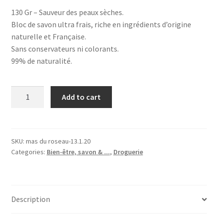
130 Gr – Sauveur des peaux sèches.
Bloc de savon ultra frais, riche en ingrédients d’origine
naturelle et Française.
Sans conservateurs ni colorants.
99% de naturalité.
Bloc
Add to cart
de
savon
au
Lait
SKU:
mas du roseau-13.1.20
Categories:
Bien-être, savon & ...
,
Droguerie
BIO
de
Chèvre,
Mas
Description
du
roseau®