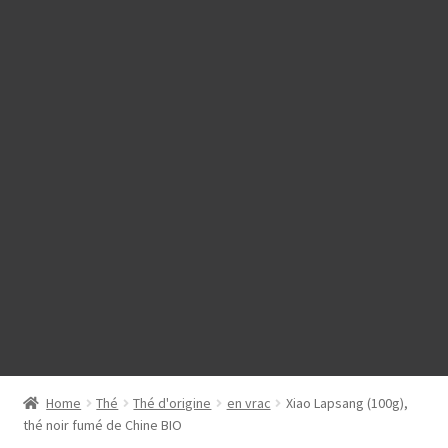
Home
Thé
Thé d'origine
en vrac
Xiao Lapsang (100g),
thé noir fumé de Chine BIO