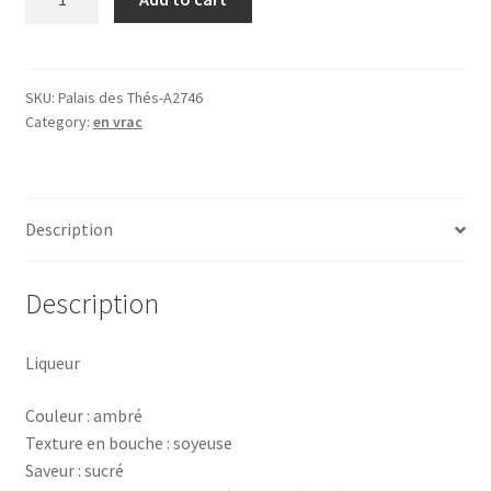
Lapsang
(100g),
thé
noir
SKU:
Palais des Thés-A2746
Category:
en vrac
fumé
de
Chine
BIO
Description
quantity
Description
Liqueur
Couleur : ambré
Texture en bouche : soyeuse
Saveur : sucré