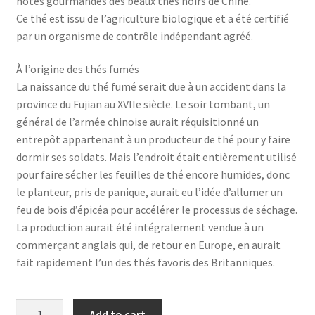
notes gourmandes des beaux thés noirs de Chine.
Ce thé est issu de l’agriculture biologique et a été certifié
par un organisme de contrôle indépendant agréé.
À l’origine des thés fumés
La naissance du thé fumé serait due à un accident dans la
province du Fujian au XVIIe siècle. Le soir tombant, un
général de l’armée chinoise aurait réquisitionné un
entrepôt appartenant à un producteur de thé pour y faire
dormir ses soldats. Mais l’endroit était entièrement utilisé
pour faire sécher les feuilles de thé encore humides, donc
le planteur, pris de panique, aurait eu l’idée d’allumer un
feu de bois d’épicéa pour accélérer le processus de séchage.
La production aurait été intégralement vendue à un
commerçant anglais qui, de retour en Europe, en aurait
fait rapidement l’un des thés favoris des Britanniques.
Xiao
Add to cart