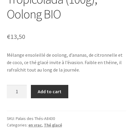
Oolong BIO
€
13,50
Mélange ensoleillé de oolong, d’ananas, de citronnelle et
de coco, ce thé glacé invite à l’évasion. Faible en théine, il
rafraîchit tout au long de la journée.
Tropicolada
Add to cart
(100g),
Oolong
BIO
quantity
SKU:
Palais des Thés-A8430
Categories:
en vrac
,
Thé glacé