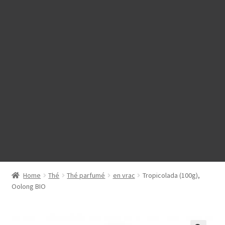
Home
Thé
Thé parfumé
en vrac
Tropicolada (100g),
Oolong BIO