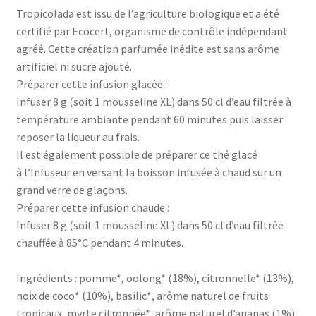
Tropicolada est issu de l’agriculture biologique et a été
certifié par Ecocert, organisme de contrôle indépendant
agréé. Cette création parfumée inédite est sans arôme
artificiel ni sucre ajouté.
Préparer cette infusion glacée :
Infuser 8 g (soit 1 mousseline XL) dans 50 cl d’eau filtrée à
température ambiante pendant 60 minutes puis laisser
reposer la liqueur au frais.
Il est également possible de préparer ce thé glacé
à l’Infuseur en versant la boisson infusée à chaud sur un
grand verre de glaçons.
Préparer cette infusion chaude :
Infuser 8 g (soit 1 mousseline XL) dans 50 cl d’eau filtrée
chauffée à 85°C pendant 4 minutes.
Ingrédients : pomme*, oolong* (18%), citronnelle* (13%),
noix de coco* (10%), basilic*, arôme naturel de fruits
tropicaux, myrte citronnée*, arôme naturel d’ananas (1%),