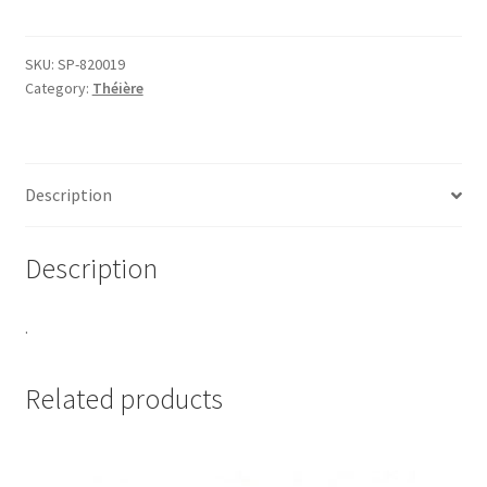
fonte
doré
sur
SKU:
SP-820019
Category:
Théière
noir,
0,8l,
S&P®
quantity
Description
Description
.
Related products