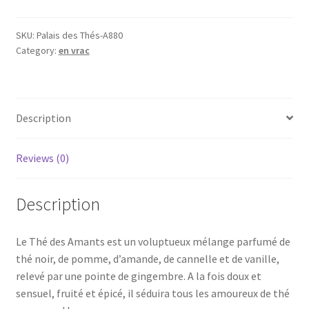
(100g),
thé
SKU:
Palais des Thés-A880
Category:
en vrac
noir
quantity
Description
Reviews (0)
Description
Le Thé des Amants est un voluptueux mélange parfumé de
thé noir, de pomme, d’amande, de cannelle et de vanille,
relevé par une pointe de gingembre. A la fois doux et
sensuel, fruité et épicé, il séduira tous les amoureux de thé