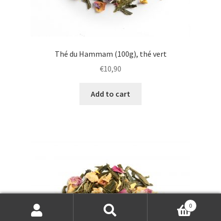
Thé du Hammam (100g), thé vert
€
10,90
Add to cart
0
Search
Search