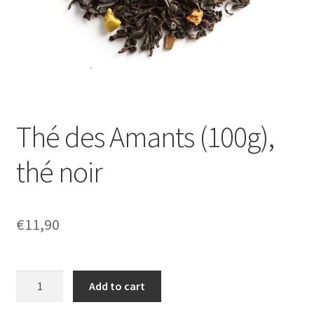
Thé des Amants (100g),
thé noir
€
11,90
Thé
Add to cart
des
Amants