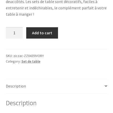
deux côtés. Les sets de table sont décoratifs, faciles à
entretenir et indéchirables, le complément parfait à votre
table à manger !
Set
Add to cart
de
table
TOGO,
ivoire,
SKU:
ziczac-ZZ0435IVORY
Category:
Set de table
ziczac®
quantity
Description
Description