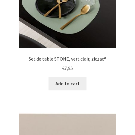
Set de table STONE, vert clair, ziczac®
€
7,95
Add to cart