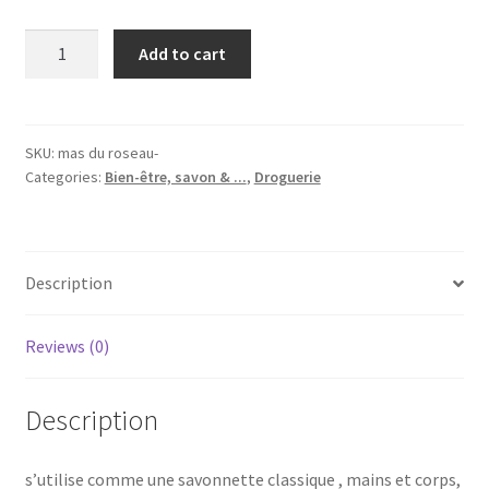
Savonnette
Add to cart
infusion
Lierre,
100g,
mas
SKU:
mas du roseau-
Categories:
Bien-être, savon & ...
,
Droguerie
du
roseau®
quantity
Description
Reviews (0)
Description
s’utilise comme une savonnette classique , mains et corps,