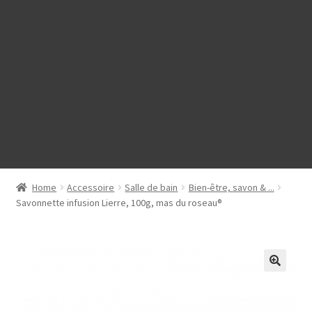
Home
Accessoire
Salle de bain
Bien-être, savon & ...
Savonnette infusion Lierre, 100g, mas du roseau®