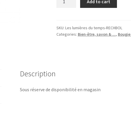
Add to cart
parfumeur
"Quadra",
Bois
d'olivier,
SKU:
Les lumières du temps-RECHBOL
Categories:
Bien-être, savon & ...
,
Bougie 
Les
lumières
du
Temps®
quantity
Description
Sous réserve de disponibilité en magasin