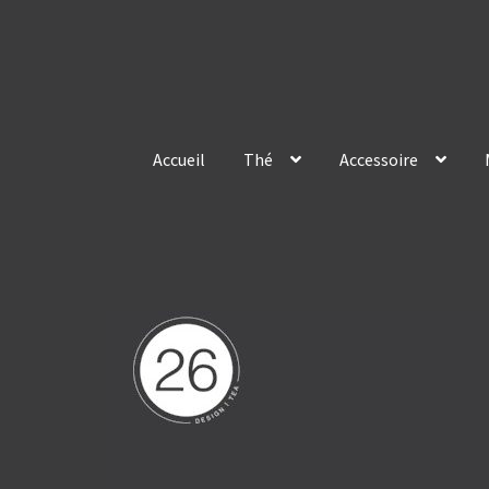
Skip
Skip
to
to
navigation
content
Accueil
Thé
Accessoire