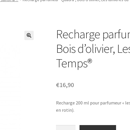
Recharge parfu
Bois d’olivier, L
Temps®
€
16,90
Recharge 200 ml pour parfumeur « les
en rotin).
Recharge