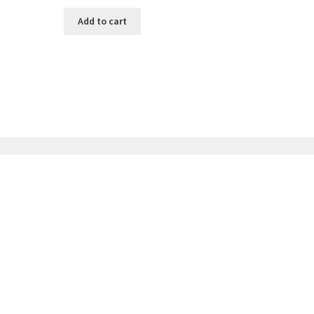
Add to cart
26
Rue de France, 26
7800 Ath
0497 416 266