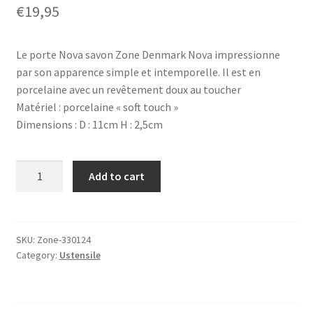
€
19,95
Le porte Nova savon Zone Denmark Nova impressionne
par son apparence simple et intemporelle. Il est en
porcelaine avec un revêtement doux au toucher
Matériel : porcelaine « soft touch »
Dimensions : D : 11cm H : 2,5cm
Porte
Add to cart
savon
'NOVA
ONE'
Taupe,
SKU:
Zone-330124
Category:
Ustensile
ZONE®
quantity