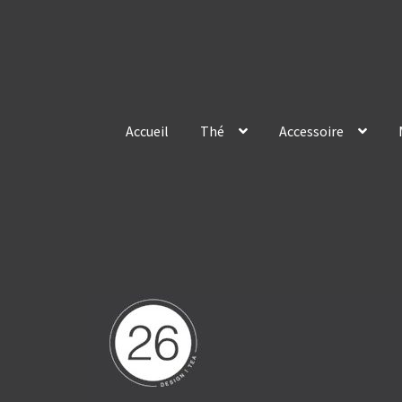
Skip
Skip
to
to
navigation
content
Accueil
Thé
Accessoire