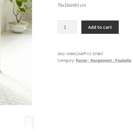
70x19xH83 cm
Porte-
Add to cart
essuie
blanc,
Plain,
Yamazaki®
SKU:
YAMAZAKI®-YZ-07467
Category:
Panier - Rangement - Poubelle
quantity