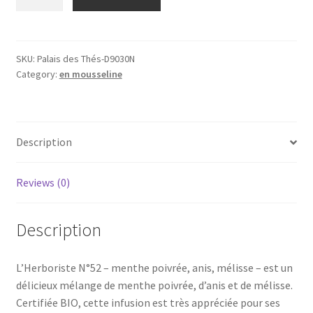
N°52,
Menthe
poivrée-
Anis-
SKU:
Palais des Thés-D9030N
Category:
en mousseline
Mélisse
(20
mousselines),
BIO
Description
quantity
Reviews (0)
Description
L’Herboriste N°52 – menthe poivrée, anis, mélisse – est un
délicieux mélange de menthe poivrée, d’anis et de mélisse.
Certifiée BIO, cette infusion est très appréciée pour ses