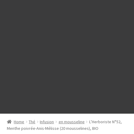
Home
Thé
Infusion
en mousseline
L’Herboriste N°52,
Menthe poivrée-Anis-Mélisse (20 mousselines), BIO