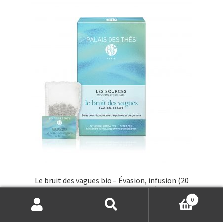
Le bruit des vagues bio – Évasion, infusion (20
mousselines), Palais des THés®
0
€
14,00
Search
Search
for: