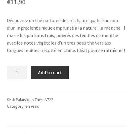
€
11,90
Découvrez un thé parfumé de très haute qualité autour
d’un ingrédient unique emprunté à la nature : la menthe. Il
marie les parfums frais, poivrés des feuilles de menthe
avec les notes végétales d’un très beau thé vert aux
longues feuilles, récolté en Chine. Idéal pour se rafraîchir !
Les
Add to cart
plaisirs
purs
-
La
SKU:
Palais des Thés-A722
Category:
en vrac
menthe
glaciale
(100g),
thé