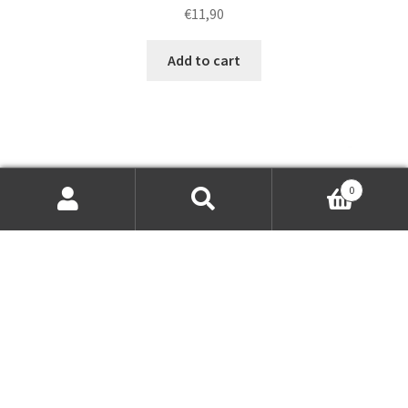
€
11,90
Add to cart
0
Search
Search
for: