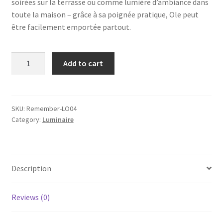
soirées sur la terrasse ou comme lumière d’ambiance dans
toute la maison – grâce à sa poignée pratique, Ole peut
être facilement emportée partout.
Lampe
Add to cart
mobile,
OLE,
sable,
REMEMBER®
SKU:
Remember-LO04
Category:
Luminaire
quantity
Description
Reviews (0)