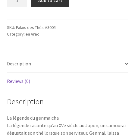
Add to cart
Yama
(100g),
BIO,
thé
SKU:
Palais des Thés-A3005
Category:
en vrac
vert
quantity
Description
Reviews (0)
Description
La légende du genmaicha
La légende raconte qu’au XVe siècle au Japon, un samouraï
dégustait son thé lorsque son serviteur, Genmai, laissa