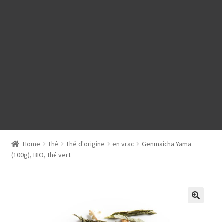
Home
Thé
Thé d'origine
en vrac
Genmaicha Yama
(100g), BIO, thé vert