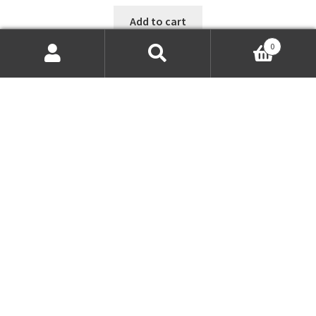
Add to cart
0
Search
Search
for: