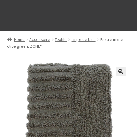
Home
Accessoire
Textile
Linge de bain
Essuie invité
olive green, ZONE®