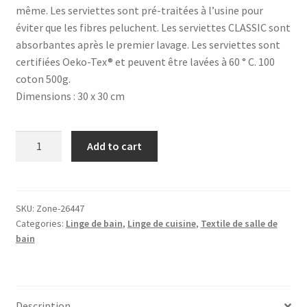
même. Les serviettes sont pré-traitées à l’usine pour
éviter que les fibres peluchent. Les serviettes CLASSIC sont
absorbantes après le premier lavage. Les serviettes sont
certifiées Oeko-Tex® et peuvent être lavées à 60 ° C. 100
coton 500g.
Dimensions : 30 x 30 cm
Essuie
Add to cart
invité
olive
green,
ZONE®
SKU:
Zone-26447
Categories:
Linge de bain
,
Linge de cuisine
,
Textile de salle de
quantity
bain
Description