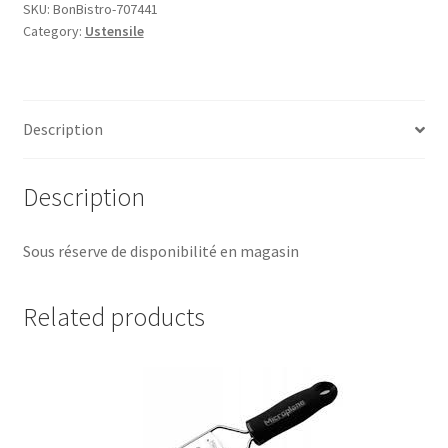
poivre
SKU:
BonBistro-707441
Category:
Ustensile
SEASON,
BonBIstro®
quantity
Description
Description
Sous réserve de disponibilité en magasin
Related products