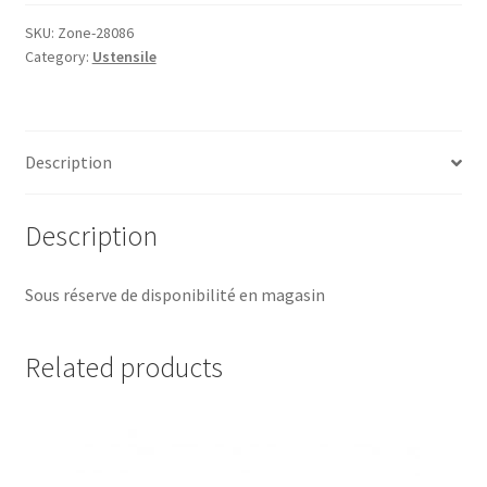
'NOVA
ONE'
SKU:
Zone-28086
Category:
Ustensile
Taupe,
ZONE®
quantity
Description
Description
Sous réserve de disponibilité en magasin
Related products