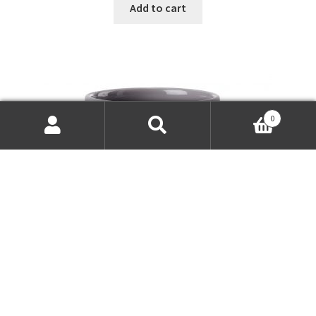
Add to cart
0
Search
Search
for: