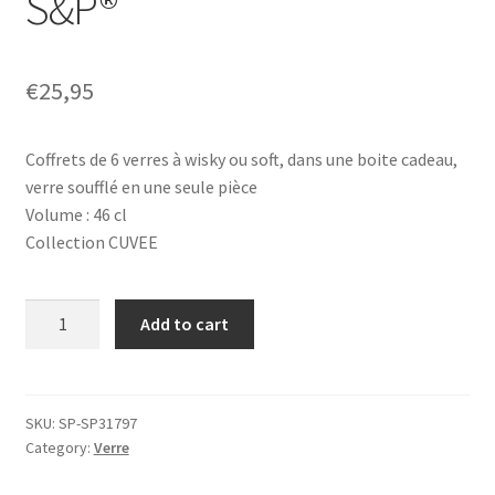
S&P®
€
25,95
Coffrets de 6 verres à wisky ou soft, dans une boite cadeau,
verre soufflé en une seule pièce
Volume : 46 cl
Collection CUVEE
CUVEE,
Add to cart
6
Verres
à
wisky,
SKU:
SP-SP31797
Category:
Verre
S&P®
quantity