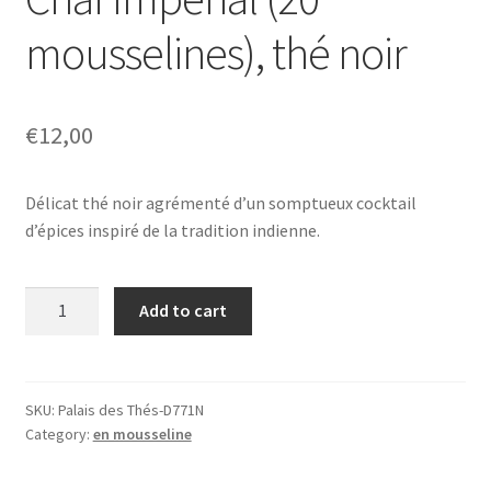
mousselines), thé noir
€
12,00
Délicat thé noir agrémenté d’un somptueux cocktail
d’épices inspiré de la tradition indienne.
Chaï
Add to cart
Impérial
(20
mousselines),
thé
SKU:
Palais des Thés-D771N
Category:
en mousseline
noir
quantity