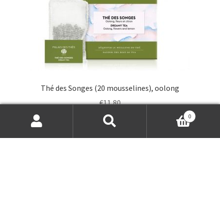
Thé des Songes (20 mousselines), oolong
€
11,80
0
Search
Search
Add to cart
for: