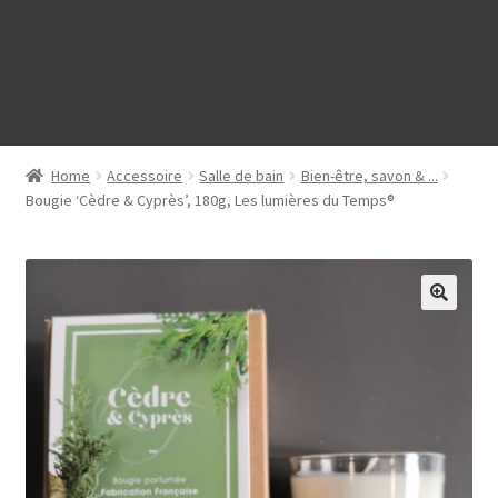
Home
Accessoire
Salle de bain
Bien-être, savon & ...
Bougie ‘Cèdre & Cyprès’, 180g, Les lumières du Temps®