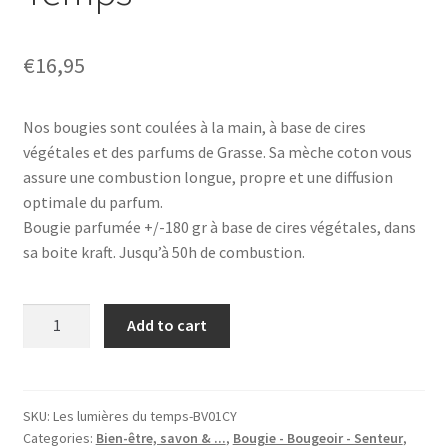
€
16,95
Nos bougies sont coulées à la main, à base de cires
végétales et des parfums de Grasse. Sa mèche coton vous
assure une combustion longue, propre et une diffusion
optimale du parfum.
Bougie parfumée +/-180 gr à base de cires végétales, dans
sa boite kraft. Jusqu’à 50h de combustion.
Bougie
Add to cart
'Cèdre
&
Cyprès',
180g,
SKU:
Les lumières du temps-BV01CY
Categories:
Bien-être, savon & ...
,
Bougie - Bougeoir - Senteur
,
Les