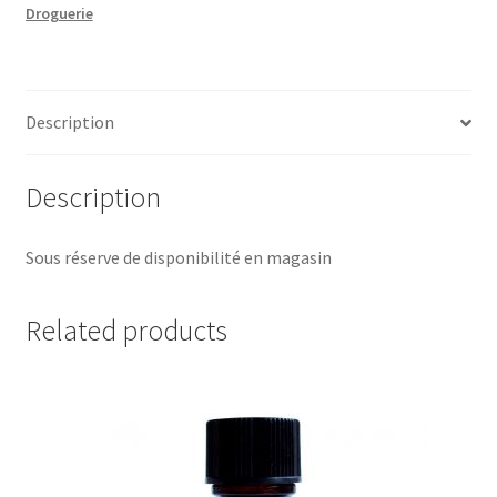
Droguerie
lumières
du
Temps®
quantity
Description
Description
Sous réserve de disponibilité en magasin
Related products