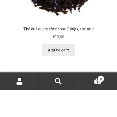
Thé du Louvre côté cour (100g), thé noir
€
13,90
Add to cart
0
Search
Search
for: