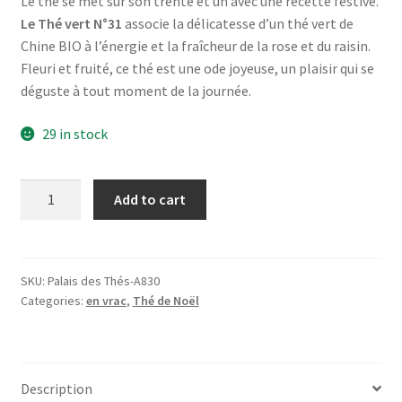
Le thé se met sur son trente et un avec une recette festive.
Le Thé vert N°31
associe la délicatesse d’un thé vert de
Chine BIO à l’énergie et la fraîcheur de la rose et du raisin.
Fleuri et fruité, ce thé est une ode joyeuse, un plaisir qui se
déguste à tout moment de la journée.
29 in stock
Thé
Add to cart
vert
N°31
BIO
(100g)
SKU:
Palais des Thés-A830
Categories:
en vrac
,
Thé de Noël
quantity
Description