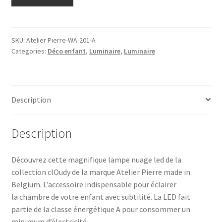
murale
LED
"ClOudy",
blanche,
SKU:
Atelier Pierre-WA-201-A
Categories:
Déco enfant
,
Luminaire
,
Luminaire
Atelier
Pierre®
quantity
Description
Description
Découvrez cette magnifique lampe nuage led de la
collection clOudy de la marque Atelier Pierre made in
Belgium. L’accessoire indispensable pour éclairer
la chambre de votre enfant avec subtilité. La LED fait
partie de la classe énergétique A pour consommer un
minimum d’électricité.