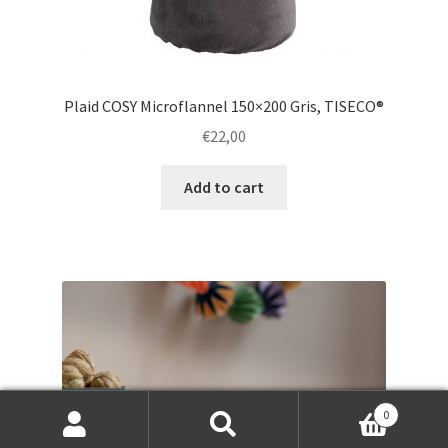
Plaid COSY Microflannel 150×200 Gris, TISECO®
€
22,00
Add to cart
0
Search
Search