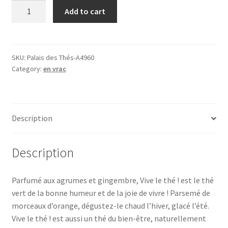
Vive
Add to cart
le
Thé!
(100g),
thé
SKU:
Palais des Thés-A4960
Category:
en vrac
vert
BIO
quantity
Description
Description
Parfumé aux agrumes et gingembre, Vive le thé ! est le thé
vert de la bonne humeur et de la joie de vivre ! Parsemé de
morceaux d’orange, dégustez-le chaud l’hiver, glacé l’été.
Vive le thé ! est aussi un thé du bien-être, naturellement