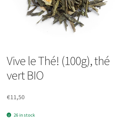
Vive le Thé! (100g), thé
vert BIO
€
11,50
26 in stock