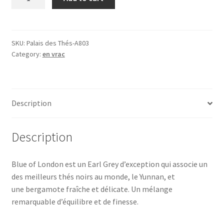
of
London
(100g),
thé
SKU:
Palais des Thés-A803
Category:
en vrac
noir
quantity
Description
Description
Blue of London est un Earl Grey d’exception qui associe un
des meilleurs thés noirs au monde, le Yunnan, et
une bergamote fraîche et délicate. Un mélange
remarquable d’équilibre et de finesse.