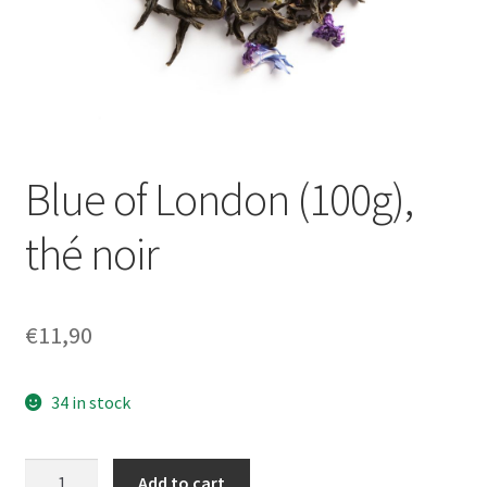
Blue of London (100g),
thé noir
€
11,90
34 in stock
Blue
Add to cart