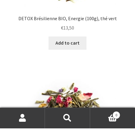
DETOX Brésilienne BIO, Energie (100g), thé vert
€
13,50
Add to cart
0
Search
Search
for: